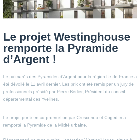
Le projet Westinghouse
remporte la Pyramide
d’Argent !
Le palmarès des Pyramides d’Argent pour la région Ile-de-France a
été dévoilé le 11 avril dernier. Les prix ont été remis par un jury de
professionnels présidé par Pierre Bédier, Président du conseil
départemental des Yvelines.
Le projet porté en co-promortion par Crescendo et Cogedim a
remporté la Pyramide de la Mixité urbaine.
Récompensé pour sa qualité, l’opération Westing’House, située à