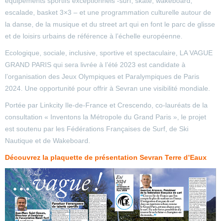
équipements sportifs exceptionnels -surf, skate, wakeboard,
escalade, basket 3×3 – et une programmation culturelle autour de
la danse, de la musique et du street art qui en font le parc de glisse
et de loisirs urbains de référence à l’échelle européenne.
Ecologique, sociale, inclusive, sportive et spectaculaire, LA VAGUE
GRAND PARIS qui sera livrée à l’été 2023 est candidate à
l’organisation des Jeux Olympiques et Paralympiques de Paris
2024. Une opportunité pour offrir à Sevran une visibilité mondiale.
Portée par Linkcity Ile-de-France et Crescendo, co-lauréats de la
consultation « Inventons la Métropole du Grand Paris », le projet
est soutenu par les Fédérations Françaises de Surf, de Ski
Nautique et de Wakeboard.
Découvrez la plaquette de présentation Sevran Terre d’Eaux