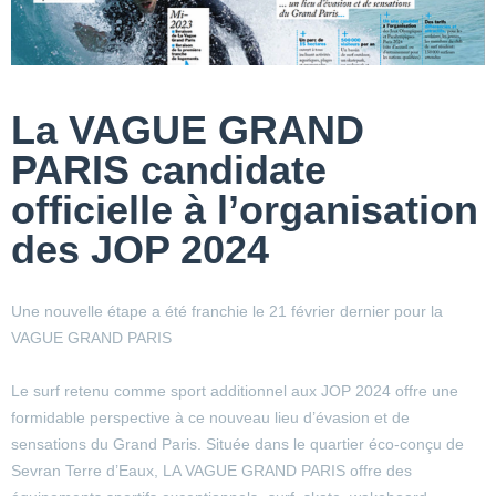
La VAGUE GRAND
PARIS candidate
officielle à l’organisation
des JOP 2024
Une nouvelle étape a été franchie le 21 février dernier pour la
VAGUE GRAND PARIS
Le surf retenu comme sport additionnel aux JOP 2024 offre une
formidable perspective à ce nouveau lieu d’évasion et de
sensations du Grand Paris. Située dans le quartier éco-conçu de
Sevran Terre d’Eaux, LA VAGUE GRAND PARIS offre des